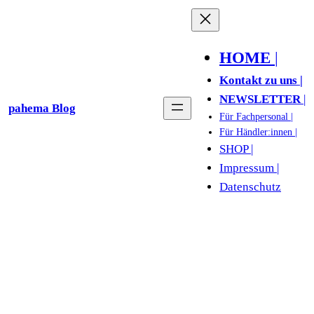
Zum
Inhalt
springen
HOME
|
Kontakt zu uns |
NEWSLETTER
|
pahema Blog
Für Fachpersonal |
Für Händler:innen |
SHOP |
Impressum |
Datenschutz