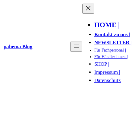
Zum
Inhalt
springen
HOME
|
Kontakt zu uns |
NEWSLETTER
|
pahema Blog
Für Fachpersonal |
Für Händler:innen |
SHOP |
Impressum |
Datenschutz